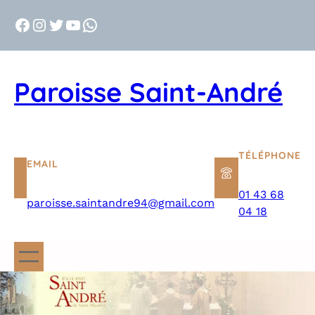
Aller
Facebook
Instagram
Twitter
YouTube
WhatsApp
au
contenu
Paroisse Saint-André
TÉLÉPHONE
EMAIL
01 43 68
paroisse.saintandre94@gmail.com
04 18