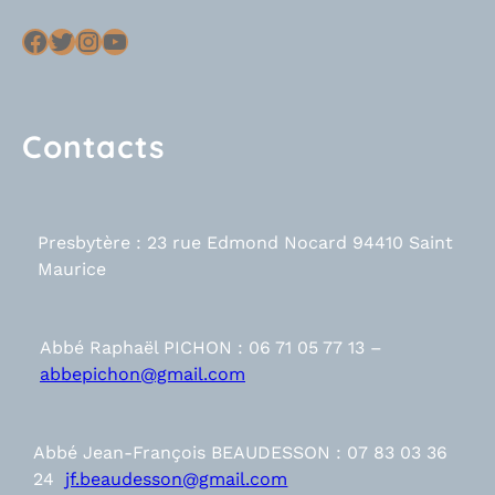
Facebook
Twitter
Instagram
YouTube
Contacts
Presbytère : 23 rue Edmond Nocard 94410 Saint
Maurice
Abbé Raphaël PICHON : 06 71 05 77 13 –
abbepichon@gmail.com
Abbé Jean-François BEAUDESSON : 07 83 03 36
24
jf.beaudesson@gmail.com