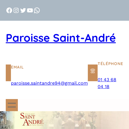
Aller
Facebook
Instagram
Twitter
YouTube
WhatsApp
au
contenu
Paroisse Saint-André
TÉLÉPHONE
EMAIL
01 43 68
paroisse.saintandre94@gmail.com
04 18